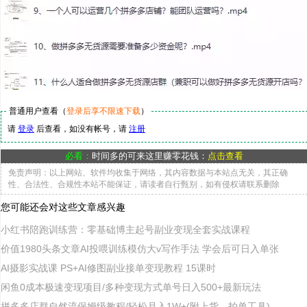
普通用户查看（
登录后享不限速下载
）
请
登录
后查看，如没有帐号，请
注册
必看：
时间多的可来这里赚零花钱：
点击查看
免责声明：以上网站、软件均收集于网络，其内容数据与本站点无关，其正确
性、合法性、合规性本站不能保证，请读者自行甄别，如有侵权请联系删除
您可能还会对这些文章感兴趣
小红书陪跑训练营：零基础博主起号副业变现全套实战课程
价值1980头条文章AI投喂训练模仿大v写作手法 学会后可日入单张
AI摄影实战课 PS+AI修图副业接单变现教程 15课时
闲鱼0成本极速变现项目/多种变现方式单号日入500+最新玩法
拼多多店群自然流保姆级教程/轻松月入1W+(附上货、拍单工具)