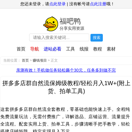
您还未登录，请
点此登录
| 没有帐号请
点此注册
哦！
福吧鸭
分享实用资源
搜索
首页
导航
进站必看
工具
线报
教程
素材
当前位置：
首页
>
赚钱项目
> 正文
亲测有效！手机做任务轻松薅个30元，任务多到做不完
拼多多店群自然流保姆级教程/轻松月入1W+(附上
货、拍单工具)
这套拼多多店群自然流全套教程，零基础也能快速上手。全程纯
免费流量玩法，无需付费推广，详解选品、店铺运营、流量提升
全流程。配套实用上货、拍单工具，步骤清晰手把手教学，轻松
搭建店铺矩阵，稳定实现月入万元。