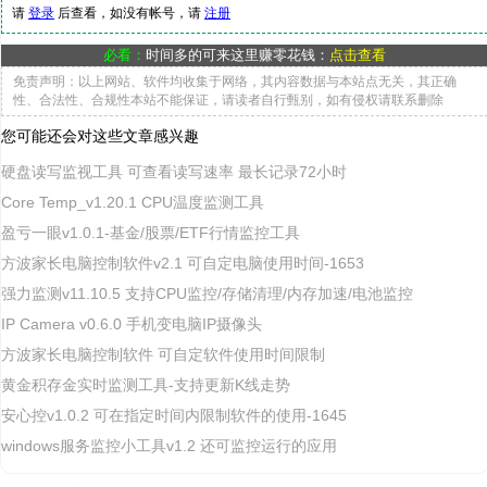
请
登录
后查看，如没有帐号，请
注册
必看：
时间多的可来这里赚零花钱：
点击查看
免责声明：以上网站、软件均收集于网络，其内容数据与本站点无关，其正确
性、合法性、合规性本站不能保证，请读者自行甄别，如有侵权请联系删除
您可能还会对这些文章感兴趣
硬盘读写监视工具 可查看读写速率 最长记录72小时
Core Temp_v1.20.1 CPU温度监测工具
盈亏一眼v1.0.1-基金/股票/ETF行情监控工具
方波家长电脑控制软件v2.1 可自定电脑使用时间-1653
强力监测v11.10.5 支持CPU监控/存储清理/内存加速/电池监控
IP Camera v0.6.0 手机变电脑IP摄像头
方波家长电脑控制软件 可自定软件使用时间限制
黄金积存金实时监测工具-支持更新K线走势
安心控v1.0.2 可在指定时间内限制软件的使用-1645
windows服务监控小工具v1.2 还可监控运行的应用