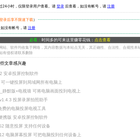
过24小时，仅限登录用户查看。请
登录
后查看，如没有帐号，请
注册
登录后享不限速下载
）
，如没有帐号，请
注册
必看：
时间多的可来这里赚零花钱：
点击查看
网站、软件均收集于网络，其内容数据与本站点无关，其正确性、合法性、合规性本
如有侵权请联系删除
些文章感兴趣
.10.2 安卓投屏控制软件
.3 可一键投屏到局域网所有电脑上
_静默版+电视墙 可将电脑画面投到电视上
er_v1.4.3 投屏录屏拍照助手
.1 免费的电脑投屏电视工具
.8.1便携版 安卓投屏控制软件
.62 随意投屏 支持任何设备
v3.2.12 电脑屏幕投屏 可把电脑投到任何设备上