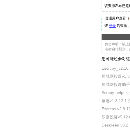
该资源发布已超
普通用户查看（
请
登录
后查看
免责声明：以上
读者自行甄别，
您可能还会对这
Escrcpy_v2
局域网投屏v1
局域网投屏助手
Scrcpy-help
幕连v1.3.12
Escrcpy v2
乐播投屏v5.12
Deskreen 