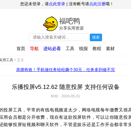
您还未登录，请
点此登录
| 没有帐号请
点此注册
哦！
福吧鸭
分享实用资源
搜索
首页
导航
进站必看
工具
线报
教程
素材
实用工具
> 正文
亲测有效！手机做任务轻松薅个30元，任务多到做不完
乐播投屏v5.12.62 随意投屏 支持任何设备
时间：2026-05-31
的投屏工具，平常的有线电视频道太少，网络电视每年缴费又很
应用会员都是分开收费，现在有这款投屏软件，可以让你随意投
还能够投屏短视频和聊天软件，不管是娱乐还是工作开会都非常