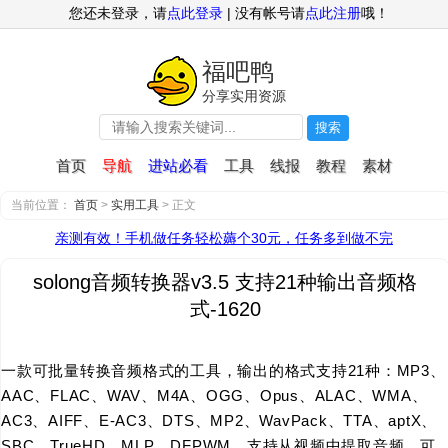
您还未登录，请
点此登录
| 没有帐号请
点此注册
哦！
福吧鸭
分享实用资源
搜索
首页
导航
进站必看
工具
线报
教程
素材
当前位置：
首页
>
实用工具
> 正文
亲测有效！手机做任务轻松薅个30元，任务多到做不完
solong音频转换器v3.5 支持21种输出音频格
式-1620
一款可批量转换音频格式的工具，输出的格式支持21种：MP3、
AAC、FLAC、WAV、M4A、OGG、Opus、ALAC、WMA、
AC3、AIFF、E-AC3、DTS、MP2、WavPack、TTA、aptX、
SBC、TrueHD、MLP、DFPWM。支持从视频中提取音频，可