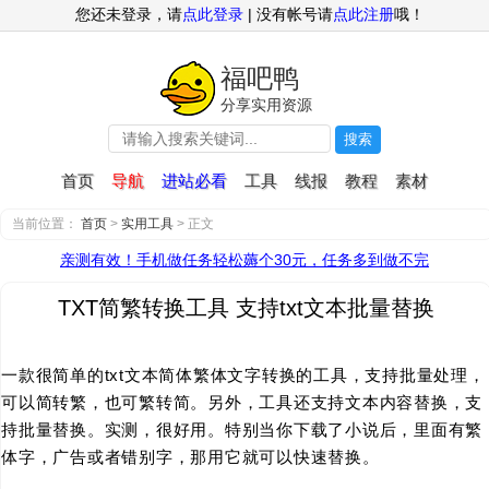
您还未登录，请
点此登录
| 没有帐号请
点此注册
哦！
福吧鸭
分享实用资源
搜索
首页
导航
进站必看
工具
线报
教程
素材
当前位置：
首页
>
实用工具
> 正文
亲测有效！手机做任务轻松薅个30元，任务多到做不完
TXT简繁转换工具 支持txt文本批量替换
一款很简单的txt文本简体繁体文字转换的工具，支持批量处理，
可以简转繁，也可繁转简。另外，工具还支持文本内容替换，支
持批量替换。实测，很好用。特别当你下载了小说后，里面有繁
体字，广告或者错别字，那用它就可以快速替换。