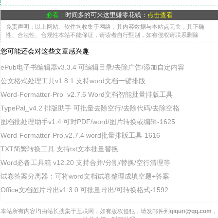
必看：
时间多的可来这里赚零花钱：
点击查看
免责声明：以上网站、软件均收集于网络，其内容数据与本站点无关，其正确
性、合法性、合规性本站不能保证，请读者自行甄别，如有侵权请联系删除
您可能还会对这些文章感兴趣
ePub电子书编辑器v3.3.4 可编辑目录/去除广告/添加自定内容
公文格式处理工具v1.8.1 支持word文档一键排版
Word-Formatter-Pro_v2.7.6 Word文档智能批量排版工具
TypePal_v4.2 排版助手 可批量去除空行/去除代码/去除空格
图档批处理助手v1.4 可对PDF/word/图片转换或编辑-1625
Word-Formatter-Pro.v2.7.4 word批量排版工具-1616
TXT简繁转换工具 支持txt文本批量替换
Word必备工具箱 v12.20 支持合并/分割/替换/空行清理等
试卷答案分离器：可将word文档试卷整理成填空题+答案
Office文档图片导出v1.3.0 可批量导出/可转换格式-1592
本站所有内容均由站长搜集于互联网，如有版权侵犯，请发邮件到
qiquri@qq.com
，