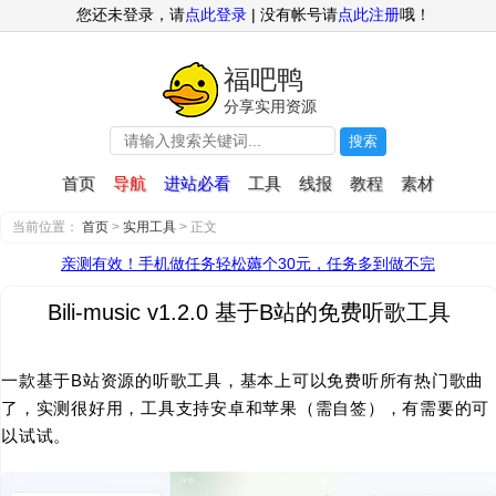
您还未登录，请
点此登录
| 没有帐号请
点此注册
哦！
福吧鸭
分享实用资源
搜索
首页
导航
进站必看
工具
线报
教程
素材
当前位置：
首页
>
实用工具
> 正文
亲测有效！手机做任务轻松薅个30元，任务多到做不完
Bili-music v1.2.0 基于B站的免费听歌工具
一款基于B站资源的听歌工具，基本上可以免费听所有热门歌曲
了，实测很好用，工具支持安卓和苹果（需自签），有需要的可
以试试。