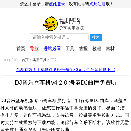
您还未登录，请
点此登录
| 没有帐号请
点此注册
哦！
福吧鸭
分享实用资源
搜索
首页
导航
进站必看
工具
线报
教程
素材
当前位置：
首页
>
实用工具
> 正文
亲测有效！手机做任务轻松薅个30元，任务多到做不完
DJ音乐盒车机v4.2.0 海量DJ曲库免费听
DJ音乐盒车机版专为驾车场景打造，拥有海量DJ曲库，涵盖各
种风格的动感音乐，让您在行车途中享受激情旋律。界面简洁，
操作方便，适配车机系统，支持语音、按键等多种控制方式。同
时支持在线播放与下载功能，确保行车音乐不断档。该软件无需
登录或开通会员即可畅听所有歌曲