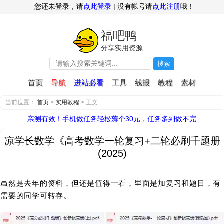
您还未登录，请
点此登录
| 没有帐号请
点此注册
哦！
福吧鸭
分享实用资源
搜索
首页
导航
进站必看
工具
线报
教程
素材
当前位置：
首页
>
实用教程
> 正文
亲测有效！手机做任务轻松薅个30元，任务多到做不完
凉学长数学《高考数学一轮复习+二轮必刷千题册
(2025)
虽然是去年的资料，但还是值得一看，里面是加复习和题目，有
需要的同学可转存。