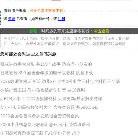
普通用户查看（
登录后享不限速下载
）
请
登录
后查看，如没有帐号，请
注册
必看：
时间多的可来这里赚零花钱：
点击查看
免责声明：以上网站、软件均收集于网络，其内容数据与本站点无关，其正确
性、合法性、合规性本站不能保证，请读者自行甄别，如有侵权请联系删除
您可能还会对这些文章感兴趣
凯叔讲故事大合集 共199个故事 适合有小朋友的
智慧教育v2.0 涵盖全年级的电子版教材 批量下载
2026教师资格证考试:幼儿2科小学2科中学三科包含科目三全部
探秘拼音王国 教小孩攻破必学拼音 共10课时
4.6TB大小 1-12年级教辅资料 大量更新/独家归类整理
幼小小初初高衔接资料大全 含各类真题 共580.3GB
2026全国各省高考志愿填报全套资料合集
2026小升初总复习教辅汇总+小升初荣耀班课程
中国高考真题资源下载 已按学科分类 超全