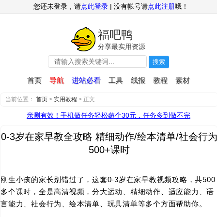
您还未登录，请
点此登录
| 没有帐号请
点此注册
哦！
福吧鸭
分享最实用资源
搜索
首页
导航
进站必看
工具
线报
教程
素材
当前位置：
首页
>
实用教程
> 正文
亲测有效！手机做任务轻松薅个30元，任务多到做不完
0-3岁在家早教全攻略 精细动作/绘本清单/社会行
500+课时
刚生小孩的家长别错过了，这套0-3岁在家早教视频攻略，共500
多个课时，全是高清视频，分大运动、精细动作、适应能力、语
言能力、社会行为、绘本清单、玩具清单等多个方面帮助你。